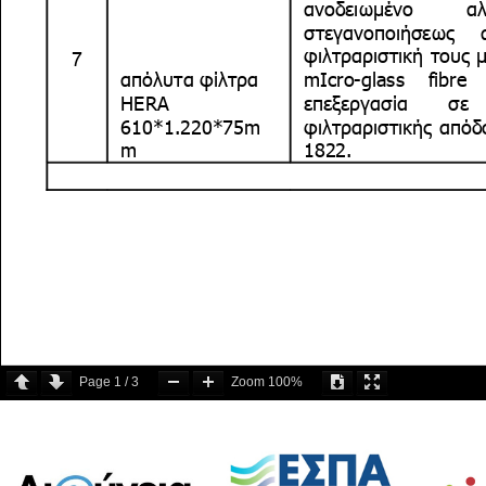
Page
1
/
3
Zoom
100%