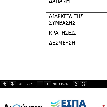
Page
1
/
25
Zoom
100%