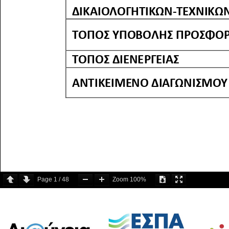
Page
1
/
48
Zoom
100%