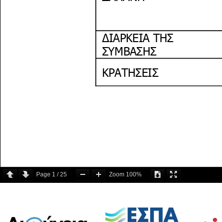
Page
1
/
25
Zoom
100%