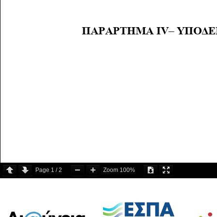
Page
1
/
2
Zoom
100%