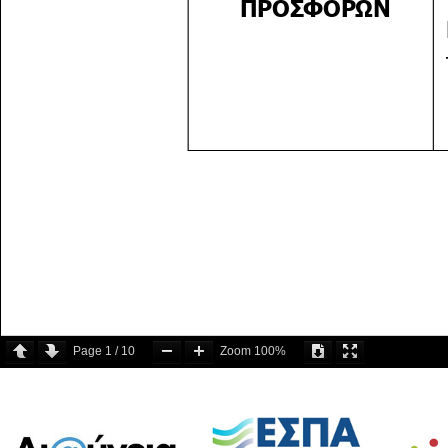
Page
1
/
10
Zoom
100%