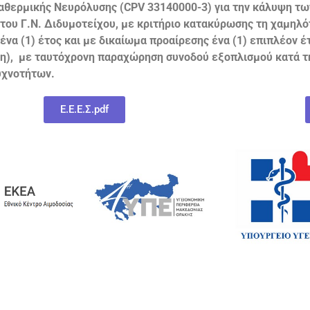
αθερμικής Νευρόλυσης (
CPV
33140000-3) για την κάλυψη τ
 του
Γ.Ν. Διδυμοτείχου, με κριτήριο κατακύρωσης τη χαμηλό
να (1) έτος και με δικαίωμα προαίρεσης ένα (1) επιπλέον έτ
ση), με ταυτόχρονη παραχώρηση συνοδού εξοπλισμού κατά τη
υχνοτήτων.
Ε.Ε.Ε.Σ.pdf