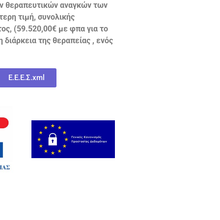
ων θεραπευτικών αναγκών των
τερη τιμή,
συνολικής
ος, (59.520,00€ με φπα για το
 διάρκεια της θεραπείας , ενός
Ε.Ε.Ε.Σ.xml