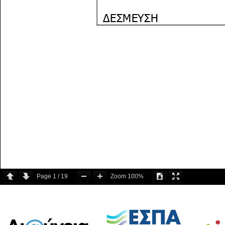
Page
1
/
19
Zoom
100%