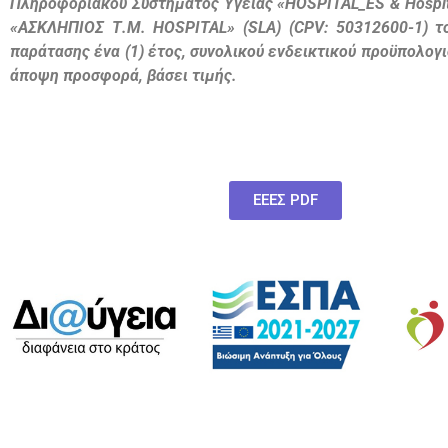
Πληροφοριακού Συστήματος Υγείας «HOSPITAL_ES &
Hospi
«ΑΣKΛΗΠΙΟΣ Τ.Μ. HOSPITAL» (SLA) (CPV: 50312600-1) το
παράτασης ένα (1) έτος, συνολικού ενδεικτικού προϋπολο
άποψη προσφορά, βάσει τιμής.
ΕΕΕΣ PDF