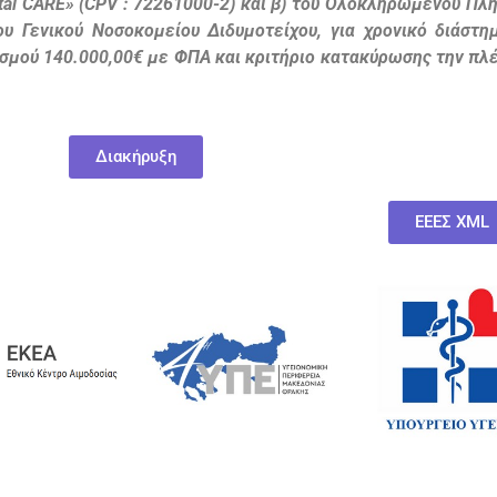
tal CARE» (CPV : 72261000-2) και β) του Ολοκληρωμένου Π
υ Γενικού Νοσοκομείου Διδυμοτείχου, για χρονικό διάστη
γισμού 140.000,00€ με ΦΠΑ και κριτήριο κατακύρωσης την π
Διακήρυξη
ΕΕΕΣ XML