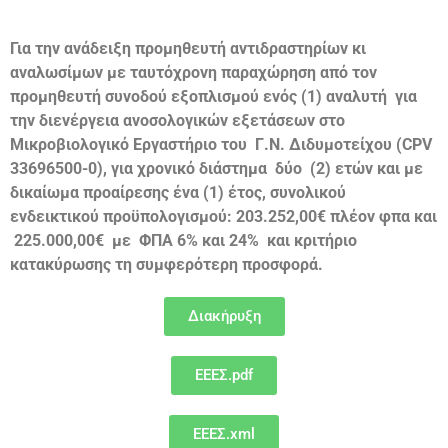
Για την ανάδειξη προμηθευτή αντιδραστηρίων κι
αναλωσίμων με ταυτόχρονη παραχώρηση από τον
προμηθευτή συνοδού εξοπλισμού ενός (1) αναλυτή για
την διενέργεια ανοσολογικών εξετάσεων στο
Μικροβιολογικό Εργαστήριο του Γ.Ν. Διδυμοτείχου (
CPV
33696500-0
), για χρονικό διάστημα δύο (2) ετών και με
δικαίωμα προαίρεσης ένα (1) έτος, συνολικού
ενδεικτικού προϋπολογισμού: 203.252,00€ πλέον φπα και
225.000,00€ με ΦΠΑ 6% και 24% και κριτήριο
κατακύρωσης τη συμφερότερη προσφορά.
Διακήρυξη
ΕΕΕΣ.pdf
ΕΕΕΣ.xml