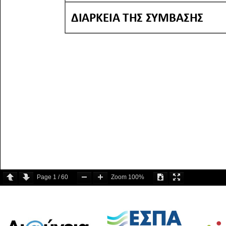
Page
1
/
60
Zoom
100%