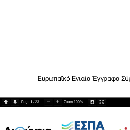
Page
1
/
23
Zoom
100%