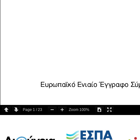
Page
1
/
23
Zoom
100%