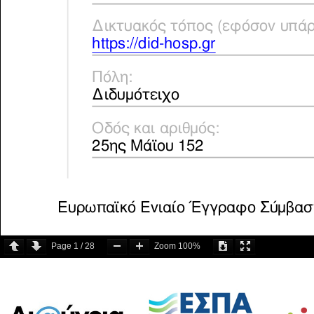
Page
1
/
28
Zoom
100%