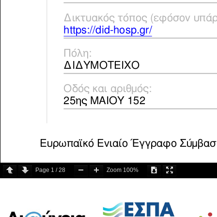
Page
1
/
28
Zoom
100%