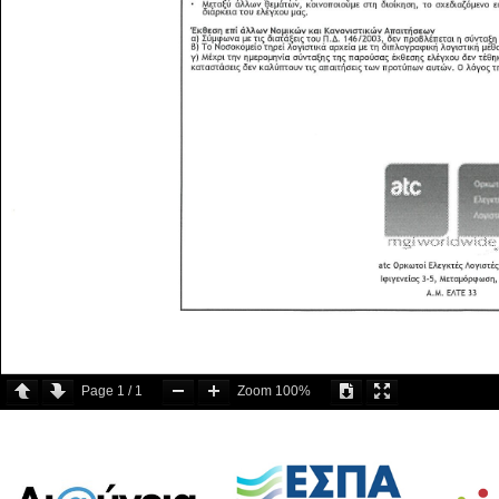
Page
1
/
1
Zoom
100%