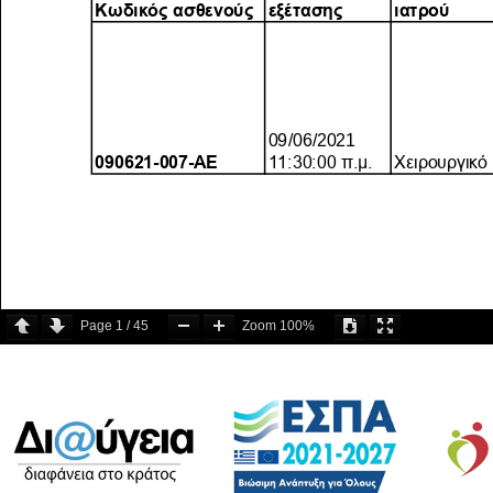
Page
1
/
45
Zoom
100%