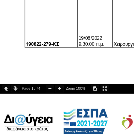
Page
1
/
74
Zoom
100%