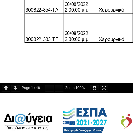
Page
1
/
48
Zoom
100%