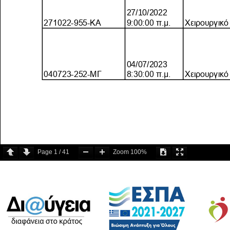
Page
1
/
41
Zoom
100%