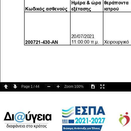
Page
1
/
44
Zoom
100%