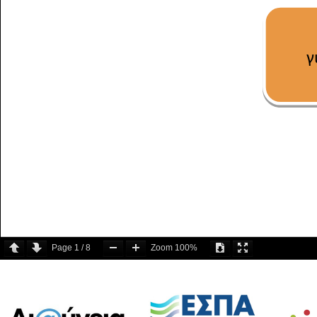
Page
1
/
8
Zoom
100%