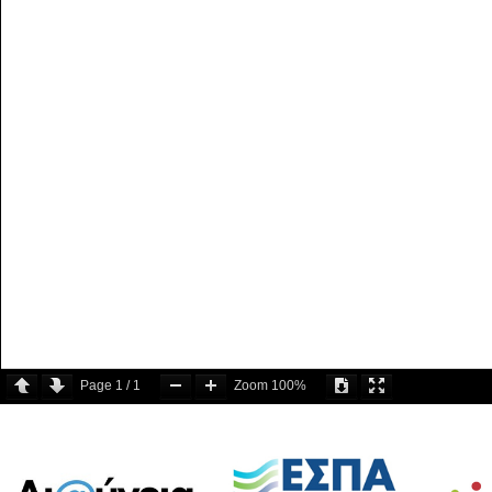
Page
1
/
1
Zoom
100%