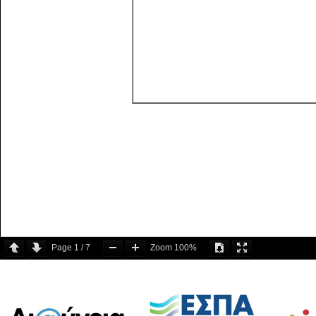
Page
1
/
7
Zoom
100%