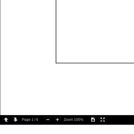
Page
1
/
6
Zoom
100%