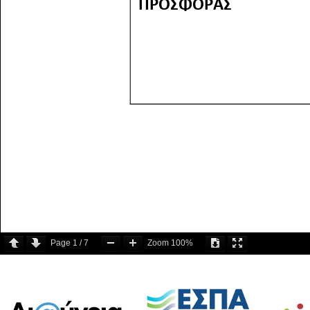
Page
1
/
7
Zoom
100%