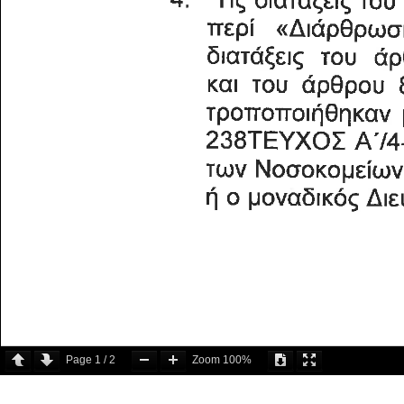
Page
1
/
2
Zoom
100%