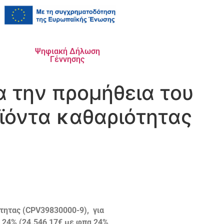
Ψηφιακή Δήλωση
Γέννησης
 την προμήθεια του
ϊόντα καθαριότητας
τητας (CPV39830000-9), για
πα 24% (24.546,17€ με φπα 24%