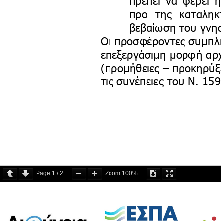
Page
1
/
2
Zoom
100%