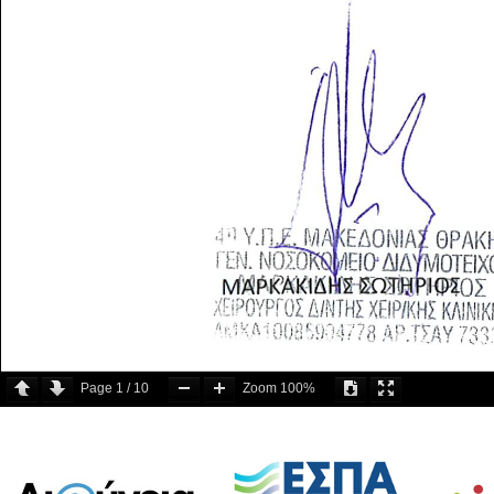
Page
1
/
10
Zoom
100%