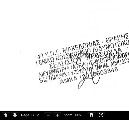
Page
1
/
12
Zoom
100%