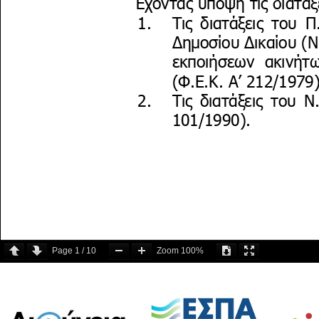
Page
1
/
10
Zoom
100%