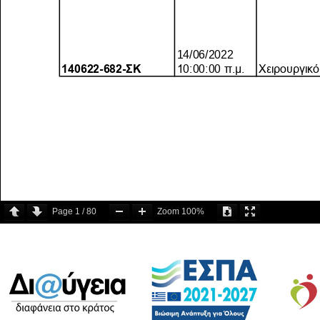
Page
1
/
80
Zoom
100%