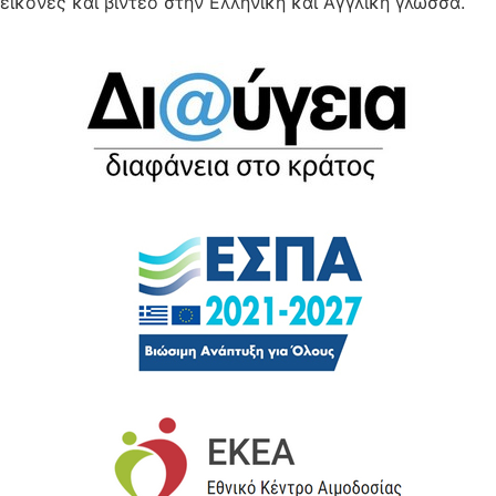
εικόνες και βίντεο στην Ελληνική και Αγγλική γλώσσα.