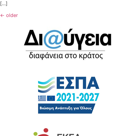
[…]
←
older